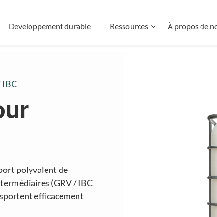
Developpement durable
Ressources
À propos de n
 IBC
our
port polyvalent de
ntermédiaires (GRV / IBC
ansportent efficacement